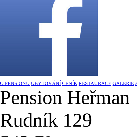
O PENSIONU
UBYTOVÁNÍ
CENÍK
RESTAURACE
GALERIE
Pension Heřman
Rudník 129